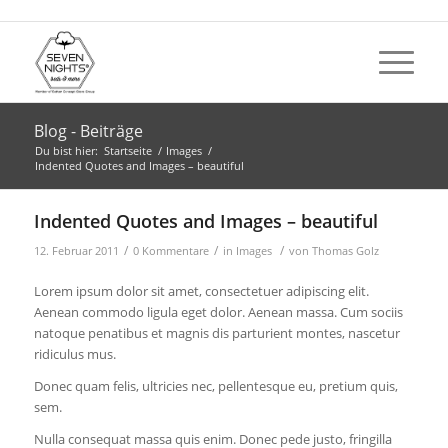
Blog - Beiträge
Du bist hier:
Startseite
/
Images
/
Indented Quotes and Images – beautiful
Indented Quotes and Images – beautiful
/
/
/
12. Februar 2011
0 Kommentare
in
Images
von
Thomas Golz
Lorem ipsum dolor sit amet, consectetuer adipiscing elit.
Aenean commodo ligula eget dolor. Aenean massa. Cum sociis
natoque penatibus et magnis dis parturient montes, nascetur
ridiculus mus.
Donec quam felis, ultricies nec, pellentesque eu, pretium quis,
sem.
Nulla consequat massa quis enim. Donec pede justo, fringilla