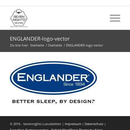
ENGLANDER-logo-vector
Du bist hier:
Startseite
/
Startseite
/
ENGLANDER-logo-vector
© 2016 - Sevennights Luxusbetten |
Impressum
|
Datenschutz
|
Franchise-Partner werden
-
Enfold WordPress Theme by Kriesi